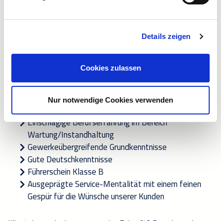
Sie übernehmen gelegentliche Rufbereitschaft.
Ihre Stärken
Details zeigen
Abgeschlossene Berufsausbildung als Elektroniker
für Energie - und Gebäudetechnik (m/w/d),
Cookies zulassen
Energieanlagenelektroniker (m/w/d),
Elektroinstallateur (m/w/d), Gebäudeelektroniker
(m/w/d), Elektroniker für Gebäudesystemintegration
Nur notwendige Cookies verwenden
(m/w/d) oder vergleichbar
Einschlägige Berufserfahrung im Bereich
Wartung/Instandhaltung
Gewerkeübergreifende Grundkenntnisse
Gute Deutschkenntnisse
Führerschein Klasse B
Ausgeprägte Service-Mentalität mit einem feinen
Gespür für die Wünsche unserer Kunden