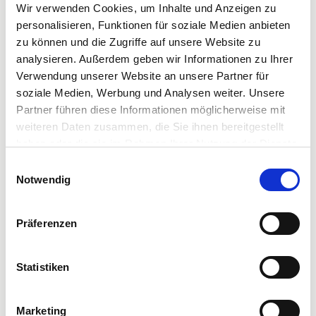
Wir verwenden Cookies, um Inhalte und Anzeigen zu
✅
Hohe Priorität der Arbeitssicherheit
–zwanzigmal
personalisieren, Funktionen für soziale Medien anbieten
weniger Unfälle als der Durchschnitt
zu können und die Zugriffe auf unsere Website zu
analysieren. Außerdem geben wir Informationen zu Ihrer
Wie Sie bei uns den Unterschied machen
Verwendung unserer Website an unsere Partner für
Sie sind für die Wartung und Instandsetzung von
soziale Medien, Werbung und Analysen weiter. Unsere
Anlagen, insbesondere aus dem Bereich TGA
Partner führen diese Informationen möglicherweise mit
verantwortlich.
weiteren Daten zusammen, die Sie ihnen bereitgestellt
Sie begeben sich auf Fehlersuche, beseitigen
haben oder die sie im Rahmen Ihrer Nutzung der Dienste
Störungen und führen Reparaturen durch.
gesammelt haben. Sie können Ihre Zustimmung zur
Einwilligungsauswahl
Sie führen Montageleistungen für Um – und
Cookie-Erklärung
auf unserer Website jederzeit ändern
Notwendig
oder widerrufen.
Neubaumaßnahmen im Kleinanlagenbau durch.
Sie erstellen qualifizierte Tätigkeits- und
Präferenzen
Wartungsberichte, Mängelprotokolle sowie die
Dokumentation von Anlagenbetriebszuständen.
Sie sind der/die zentrale Ansprechpartner oder
Statistiken
Ansprechpartnerin für die Kunden und technische/r
Experte oder Expertin vor Ort.
Marketing