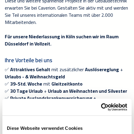
Diese und weitere spannende Projekte in der Gebäudetechnik
erwarten Sie bei Caverion. Gestalten Sie aktiv mit und werden
Sie Teil unseres internationalen Teams mit über 2.000
Mitarbeitenden.
Für unsere Niederlassung in Köln suchen wir im Raum
Düsseldorf in Vollzeit.
Ihre Vorteile bei uns
✅
Attraktives Gehalt
mit zusätzlicher
Auslösereglung
+
Urlaubs - & Weihnachtsgeld
✅
39-Std. Woche
mit
Gleitzeitkonto
✅
30 Tage Urlaub
+
Urlaub an Weihnachten und Silvester
✅
Private Auslandskrankenversicherung +
Krankenzusatzversicherung
, z.B. professionelle
Zahnreinigung, Zahnersatz, Hörgerät etc.
✅ Fachspezifische Trainings und anerkannte Schulungen zur
individuellen Weiterentwicklung
(bspw. nach VDI)
Diese Webseite verwendet Cookies
✅ Vollausgestattetes
Dienstfahrzeug