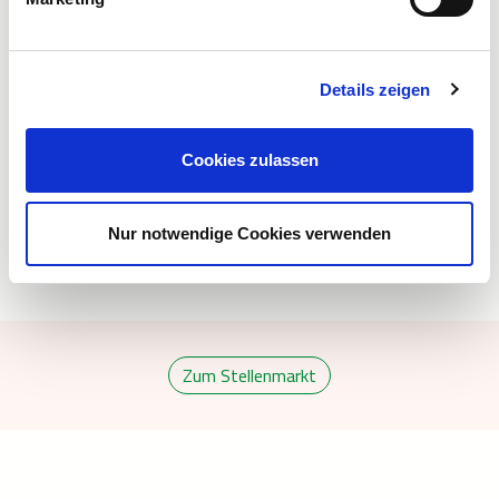
Ein betriebsinternes Schulungsprogramm vermittelt Euch
wesentliche Grundlagen der Kälte- und Anlagentechnik sowie
deren Mess-, Steuer- und Regeltechnik.
Details zeigen
Michael Bofinger
Ausbilder
Cookies zulassen
+49 711 13498-101
Nur notwendige Cookies verwenden
Zum Stellenmarkt