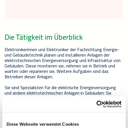
Die Tätigkeit im Überblick
Elektronikerinnen und Elektroniker der Fachrichtung Energie-
und Gebäudetechnik planen und installieren Anlagen der
elektrotechnischen Energieversorgung und Infrastruktur von
Gebäuden. Diese montieren sie, nehmen sie in Betrieb und
warten oder reparieren sie. Weitere Aufgaben sind das
Betreiben dieser Anlagen.
Sie sind Spezialisten für die elektrische Energieversorgung
und andere elektrotechnischen Anlagen in Gebäuden: Sie
montieren Gebäudeleiteinrichtungen und Datennetze oder
Steuerungs- und Regelungseinrichtungen für Heizungs-,
Lüftungs- und Klimaanlagen.
Hierfür erstellen sie Steuerungsprogramme, definieren
Parameter, messen elektrische Größen und testen die
Systeme. Sie installieren Empfangs- und
Diese Webseite verwendet Cookies